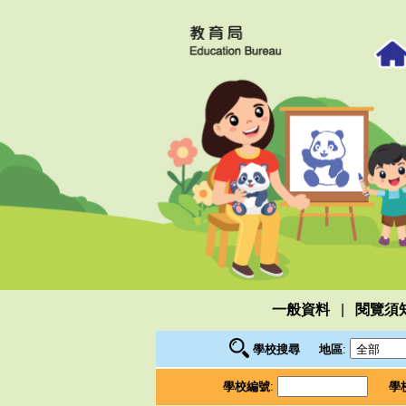
|
一般資料
閱覽須
學校搜尋
地區
:
學校編號
:
學