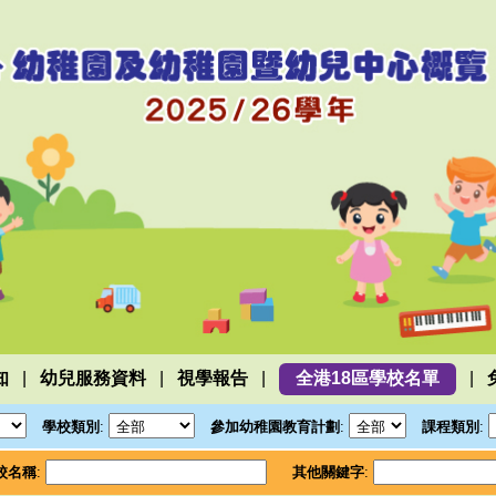
|
|
|
|
知
幼兒服務資料
視學報告
全港18區學校名單
學校類別
:
參加幼稚園教育計劃
:
課程類別
:
校名稱
:
其他關鍵字
: